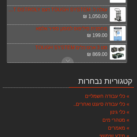
עגלה ל- TOUGH SYSTEM דגם DEWALT DSTROLY
1,050.00 ₪
מחסנית סיליפוס למסנן ספיר אלפא
199.00 ₪
סט 3 ארגז כלים TOUGH SYSTEM
869.00 ₪
מרסס גב גינון 15 ליטר KNAPSACK
149.00 ₪
קטגוריות נבחרות
מגף אוסטרלי blundstone דגם: 910 בלנסטון
489.00 ₪
כלי עבודה חשמליים
כלי עבודה סיגנט ואחרים..
סט 5 כלים + 3 סוללות 5A 18V dewalt
4,999.00 ₪
כלי גינון
מטהרי מים
מכונת שטיפה BAR 100 S-WASHER
מאמרים
399.00 ₪
מידע שימושי