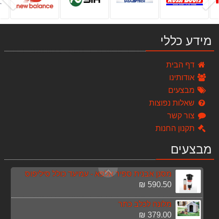
869.00 ₪
מרסס גב גינון 15 ליטר KNAPSACK
149.00 ₪
מידע כללי
מגף אוסטרלי blundstone דגם: 910 בלנסטון
489.00 ₪
דף הבית
אודותינו
סט 5 כלים + 3 סוללות 5A 18V dewalt
מבצעים
4,999.00 ₪
שאלות נפוצות
מכונת שטיפה BAR 100 S-WASHER
צור קשר
399.00 ₪
תקנון החנות
אוהל איגלו ל 4 אנשים
מבצעים
99.00 ₪
מסנן אבנית ספיר אלפא - עמיעד כולל סיליפוס
590.50 ₪
מלונה לכלב כתר
379.00 ₪