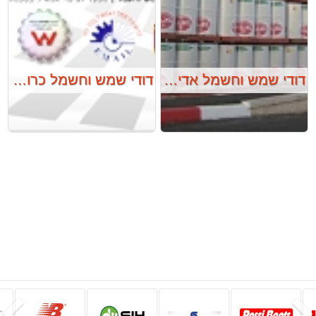
דודי שמש וחשמל אדיאל
דודי שמש וחשמל כרומגן
הקודם
ה
סט 3 ארגז כלים TOUGH SYSTEM