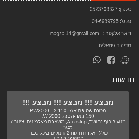
399.00 ₪
טלפון:
0523708327
סט מברגה אימפקט + מברגה מקדחה 12V TARGET
פקס':
04-6989795
449.00 ₪
דואר אלקטרוני:
magzal14@gmail.com
סולם מפרקים אלומיניום גובה 3.60 מטר 4*3
499.00 ₪
מדיה דיגיטאלית:
עגלה ל- TOUGH SYSTEM 4PC דגם DEWALT DSTROLY כולל 3 ארגזים
עקוב
פנה
מצא
1,499.00 ₪
אחרינו
אלינו
אותנו
ב-
ב-
ב-
פטישון 4AH 18V דגם DEWALT DCH253M2
חדשות
WhatsApp
facebook
Waze
2,488.00 ₪
ארגז כלים 86 חלקים KENDO מגירות
599.00 ₪
מבצע !!! מבצע !!! מבצע !!!
מכונת שטיפה PW2000 TX 150BAR
ארגז כלים ננו "19 STANLEY 79217
150 באר-הספק W 2000.
132.00 ₪
מנוע ליפוף נחושת, Autostop, משאבה מאלמונים, צינור 7
מטר
רתכת אלקטרונית 165A TARGET T30129+מסכת ריתוך
כולל : אקדח התזה,2 זרנוקים,מיכל סבון,
499.00 ₪
הליקופטר ניקוי,