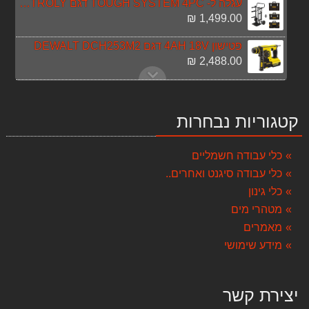
עגלה ל- TOUGH SYSTEM 4PC דגם DEWALT DSTROLY כולל 3 ארגזים
1,499.00 ₪
פטישון 4AH 18V דגם DEWALT DCH253M2
2,488.00 ₪
ארגז כלים 86 חלקים KENDO מגירות
599.00 ₪
קטגוריות נבחרות
ארגז כלים ננו "19 STANLEY 79217
132.00 ₪
כלי עבודה חשמליים
כלי עבודה סיגנט ואחרים..
רתכת אלקטרונית 165A TARGET T30129+מסכת ריתוך
499.00 ₪
כלי גינון
מטהרי מים
תנור גז משולב חשמל 1200w supernova
מאמרים
399.00 ₪
מידע שימושי
שואב אבק רטוב יבש 30 ליטר Target T11807
518.00 ₪
יצירת קשר
פטישון Duel 800W + פוטרDuel Z1A2-26SRE