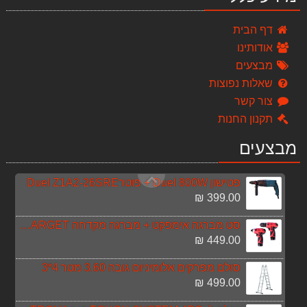
ארגז כלים ננו "19 STANLEY 79217
132.00 ₪
דף הבית
אודותינו
רתכת אלקטרונית 165A TARGET T30129+מסכת ריתוך
מבצעים
499.00 ₪
שאלות נפוצות
תנור גז משולב חשמל 1200w supernova
צור קשר
399.00 ₪
תקנון החנות
שואב אבק רטוב יבש 30 ליטר Target T11807
מבצעים
518.00 ₪
פטישון Duel 800W + פוטרDuel Z1A2-26SRE
399.00 ₪
סט מברגה אימפקט + מברגה מקדחה 12V TARGET
449.00 ₪
סולם מפרקים אלומיניום גובה 3.60 מטר 4*3
499.00 ₪