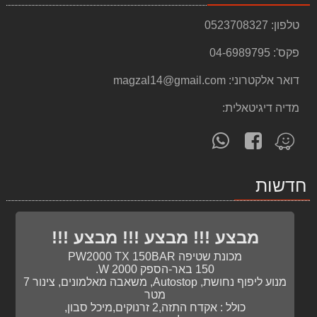
2,199.00 ₪
טלפון:
0523708327
סט נטען 8 כלים DEWALT 18V 5.0AH
פקס':
04-6989795
8,499.00 ₪
דואר אלקטרוני:
magzal14@gmail.com
סט 3 כלים נטענים 18V פטישון+מברגה אימפקט+משחזת זוית
2,990.00 ₪
מדיה דיגיטאלית:
סט 3 כלים 18V פטישון - אימפקט - משחזת זוית DEWALT
עקוב
פנה
מצא
2,350.00 ₪
אחרינו
אלינו
אותנו
ב-
ב-
ב-
מברגה אימפקט 2.0AH BL 18V
חדשות
WhatsApp
facebook
Waze
1,299.00 ₪
מברגה אימפקט STANLEY FATMAX BRUSHLESS 18V 2.0Ah
1,169.00 ₪
מבצע !!! מבצע !!! מבצע !!!
מכונת שטיפה PW2000 TX 150BAR
מלונה לכלב כתר
150 באר-הספק W 2000.
379.00 ₪
מנוע ליפוף נחושת, Autostop, משאבה מאלמונים, צינור 7
מטר
כירת חשמלית Gold Line ATL801
כולל : אקדח התזה,2 זרנוקים,מיכל סבון,