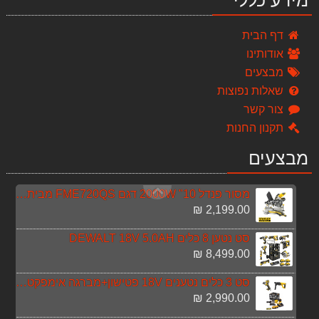
מידע כללי
מלונה לכלב כתר
379.00 ₪
דף הבית
אודותינו
כירת חשמלית Gold Line ATL801
מבצעים
179.00 ₪
שאלות נפוצות
סט 3 ארגז כלים TOUGH SYSTEM
צור קשר
869.00 ₪
תקנון החנות
ארגז כלים מקצועי
מבצעים
449.00 ₪
מסור פנדל 10" 2000W דגם FME720QS מבית STANLEY FATMAX
2,199.00 ₪
סט נטען 8 כלים DEWALT 18V 5.0AH
8,499.00 ₪
סט 3 כלים נטענים 18V פטישון+מברגה אימפקט+משחזת זוית
2,990.00 ₪