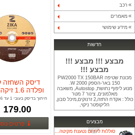
רכב
מאמרים
ארגז כלים 88 חלקים KENDO הרמוניקה+פתיחה מדורג
499.00 ₪
מידע שימושי
ברז 78034 מסדרת סלקטד
268.00 ₪
חדשות
סט כלים אביזרים Makita P67832
מבצע !!! מבצע !!!
169.00 ₪
מבצע !!!
מברגה אימפקט 18V 2A DEWALT
מכונת שטיפה PW2000 TX 150BAR
דיסק השחזה ל
890.00 ₪
150 באר-הספק W 2000.
מנוע ליפוף נחושת, Autostop, משאבה
ופלדה 1.6 זיקה 50 י"ח
מאלמונים, צינור 7 מטר
מסור גרונג "TARGET 8 דגם MS210
כולל : אקדח התזה,2 זרנוקים,מיכל סבון,
599.00 ₪
הליקופטר ניקוי,
179.00 ₪
מכונת שטיפה BAR 100 S-WASHER
399.00 ₪
מבצעים
פרטים נוס
סוללות ליתיום נטענת מקיטה Makita 18V 4Ah