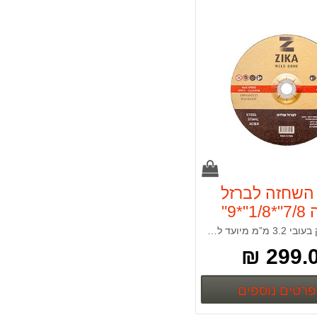
השחזה לברזל
ופלדה 7/8"*1/8"*9"
ה 50 י"ח
חיתוך בדיסק בעובי 3.2 מ”מ מיועד לחיתוכים לאפליקציות שונות עם יציבות גבוהה. משמש לפרופילים, צינורות וקונסטרוקציות ברזל. הדיסקים תוצרת איטליה, מאושרים OSA לשימוש במשחזות זווית*
299.00
פרטים נוספים
פרטים נוספים