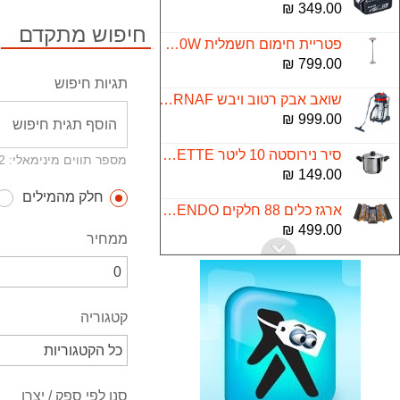
349.00 ₪
חיפוש מתקדם
פטריית חימום חשמלית 3000W דגם ATL-2615
799.00 ₪
תגיות חיפוש
שואב אבק רטוב ויבש BF585-3 KARNAF
999.00 ₪
סיר נירוסטה 10 ליטר LA-KITCHENETTE
מספר תווים מינימאלי: 2
149.00 ₪
חלק מהמילים
ארגז כלים 88 חלקים KENDO הרמוניקה+פתיחה מדורג
499.00 ₪
ממחיר
ברז 78034 מסדרת סלקטד
268.00 ₪
קטגוריה
סט כלים אביזרים Makita P67832
169.00 ₪
מברגה אימפקט 18V 2A DEWALT
סנן לפי ספק / יצרן
890.00 ₪