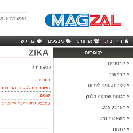
דף הבית
אודותינו
מבצעים
צור קשר
ZIKA
קטגוריות
גנרטורים
קטגוריות
חרמשים
רתכות
כלים נטענים ליתיום
משחזות, מלטשות, מחרצות
שונים
מכונות שטיפה בלחץ
במבצע גדול רתכת אלקטרונית VERT
מערבל צבע
משאבות מים
רתכות