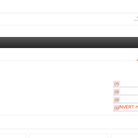
(7)
(3)
(2)
IN
(1)