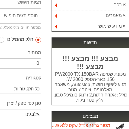
תגיות חיפוש
רכב
מאמרים
תיק כלי עבודה כולל מגוון של 18 כלי עבודה לבית 81510
208.00 ₪
מידע שימושי
מספר תווים מינימאלי: 2
מחסנית סיליפוס למסנן ספיר אלפא
חלק מהמילים
199.00 ₪
חדשות
ממחיר
מגף אוסטרלי 585 Blundstone
מבצע !!! מבצע !!!
499.00 ₪
מבצע !!!
אוהל איגלו ל 4 אנשים
מכונת שטיפה PW2000 TX 150BAR
קטגוריה
99.00 ₪
150 באר-הספק W 2000.
מנוע ליפוף נחושת, Autostop, משאבה
מאלמונים, צינור 7 מטר
סולם מפרקים אלומיניום גובה 4.60 מטר 4*4
כולל : אקדח התזה,2 זרנוקים,מיכל סבון,
599.00 ₪
הליקופטר ניקוי,
סנן לפי ספק / יצרן
מכונת שטיפה BAR 100 S-WASHER
399.00 ₪
מבצעים
מסור גרונג פנדל שקט ללא פחמים "10 MS255IL TARGET