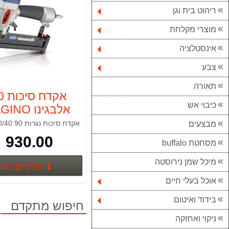
ריהוט בית וגן
מוצרי מקלחת
אינסטלציה
צבע
תאורה
אקד
כיבוי אש
אלבגינו ALBAGINO
מבצעים
930.00 ₪
מסחטת buffalo
מיכל שמן נירוסטה
פרטים נוס
אוכל בעלי חיים
בידוד ואיטום
חיפוש מתקדם
ניקוי ואחזקה