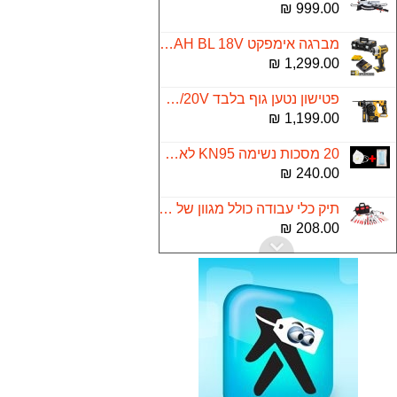
999.00 ₪
מברגה אימפקט 2.0AH BL 18V
1,299.00 ₪
פטישון נטען גוף בלבד 18V/20V דגם DCH273B
1,199.00 ₪
20 מסכות נשימה KN95 לאף ולפנים עם פילטר + 20 מסכות נשמיה לפנים רפואית הגיינית
240.00 ₪
תיק כלי עבודה כולל מגוון של 18 כלי עבודה לבית 81510
208.00 ₪
מחסנית סיליפוס למסנן ספיר אלפא
199.00 ₪
מגף אוסטרלי 585 Blundstone
499.00 ₪
אוהל איגלו ל 4 אנשים
99.00 ₪