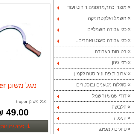
מוצרי כתר,מחסנים,ריהוט ועוד
חשמל ואלקטרוניקה
כלי עבודה חשמליים
כלי עבודה סיגנט ואחרים..
בטיחות בעבודה
כלי גינון
ארובות פח ונירוסטה לקמין
מגל משונן truper
סוללות מטענים ובוסטרים
דודי שמש וחשמל
מגל משונן truper
הלבשה
49.00 ₪
הנעלה
פרטים נוס
טיולים קמפינג