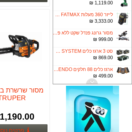
1,119.00 ₪
לייזר 360 מעלות STANLEY X3G FATMAX ירוק
3,333.00 ₪
מסור גרונג פנדל שקט ללא פחמים "10 MS255IL TARGET
999.00 ₪
סט 3 ארגז כלים TOUGH SYSTEM
869.00 ₪
ארגז כלים 88 חלקים KENDO הרמוניקה+פתיחה מדורג
499.00 ₪
משחזת שולחן רטובה להשחזות דגם 46N FEMI
644.00 ₪
TRUPER
עינית דיגיטלית לדלת דגם 8032 yael
299.00 ₪
1,190.00 ₪
מערבל צבע דגם MIX 1600B מוט 1 T13004
פרטים נוס
448.00 ₪