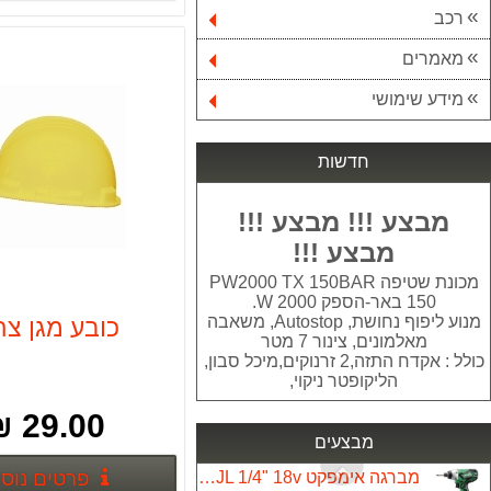
רכב
מאמרים
ארגז כלים 88 חלקים KENDO הרמוניקה+פתיחה מדורג
499.00 ₪
מידע שימושי
משחזת שולחן רטובה להשחזות דגם 46N FEMI
644.00 ₪
חדשות
עינית דיגיטלית לדלת דגם 8032 yael
מבצע !!! מבצע !!!
299.00 ₪
מבצע !!!
מערבל צבע דגם MIX 1600B מוט 1 T13004
מכונת שטיפה PW2000 TX 150BAR
448.00 ₪
150 באר-הספק W 2000.
מנוע ליפוף נחושת, Autostop, משאבה
כובע מגן צה
מאלמונים, צינור 7 מטר
מסור גרונג 12" עם פנדל דגם מיוחד MS305SB+ להב נוסף
כולל : אקדח התזה,2 זרנוקים,מיכל סבון,
1,790.00 ₪
הליקופטר ניקוי,
כספת מיני YALE VALUE 90100808
29.00 ₪
169.00 ₪
מבצעים
פרטים נוס
מברגה אימפקט HITACHI WH18DJL 1/4" 18v