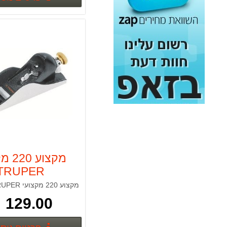
מסור גרונג 12" עם פנדל דגם מיוחד MS305SB+ להב נוסף
1,790.00 ₪
כספת מיני YALE VALUE 90100808
169.00 ₪
מברגה אימפקט HITACHI WH18DJL 1/4" 18v
1,119.00 ₪
לייזר 360 מעלות STANLEY X3G FATMAX ירוק
3,333.00 ₪
מסור גרונג פנדל שקט ללא פחמים "10 MS255IL TARGET
999.00 ₪
מקצוע 
TRUPER
סט 3 ארגז כלים TOUGH SYSTEM
מקצוע 220 מקצועי TRUPER
869.00 ₪
129.00 ₪
ארגז כלים 88 חלקים KENDO הרמוניקה+פתיחה מדורג
499.00 ₪