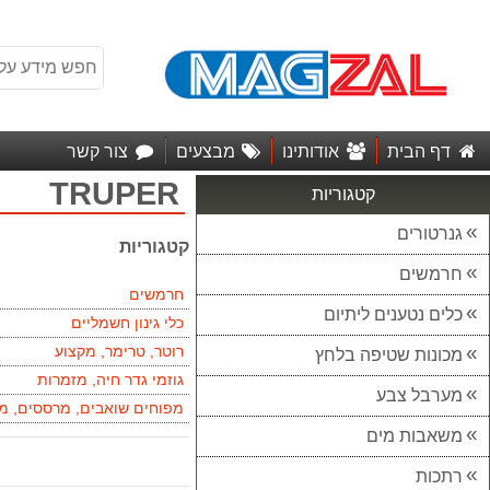
דף הבית
אודותינו
מבצעים
צור קשר
TRUPER
קטגוריות
גנרטורים
קטגוריות
חרמשים
חרמשים
כלים נטענים ליתיום
כלי גינון חשמליים
רוטר, טרימר, מקצוע
מכונות שטיפה בלחץ
גוזמי גדר חיה, מזמרות
מערבל צבע
מפוחים שואבים, מרססים, מפ
משאבות מים
רתכות