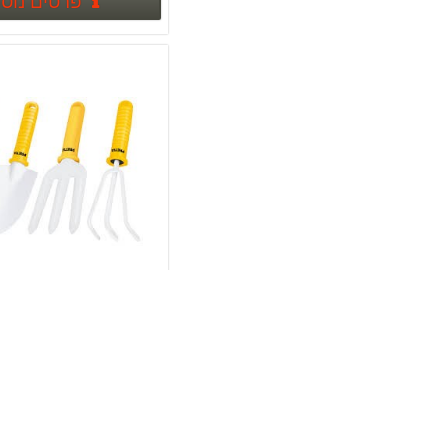
פרטים נוס
משחזת שולחן רטובה להשחזות דגם 46N FEMI
644.00 ₪
עינית דיגיטלית לדלת דגם 8032 yael
299.00 ₪
מערבל צבע דגם MIX 1600B מוט 1 T13004
448.00 ₪
מסור גרונג 12" עם פנדל דגם מיוחד MS305SB+ להב נוסף
1,790.00 ₪
יחידות TRUPER
29.00 ₪