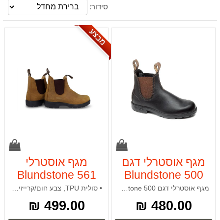
סידור:
מבצע
מגף אוסטרלי דגם
מגף אוסטרלי
Blundstone 561
Blundstone 500
מגף אוסטרלי דגם Blundstone 500
• סולית TPU, צבע חום/קרייזי הורס • חלק אלסטי בצדי הנעל המאפשר נוחות מרבית. • מדרך פנימי הניתן לשליפה. • מגף מתאים לעבודה ולשימוש יומיומי. עור הפוך ניתן להזמין במידות: 36-47 משלוח ב דואר רשום . אם קונים יותר מזוג אז המשלוח עד הבית . יש לרשום
499.00 ₪
480.00 ₪