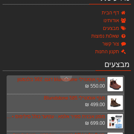
מחסן גינה מקס 14682 כתר KETER
דף הבית
אודותינו
מסור שרשרת "18 (HITACHI CS40EA(45P
מבצעים
1,699.00 ₪
שאלות נפוצות
סט מברגת אימפקט+מברגת מקדחה 16V Konishi
צור קשר
399.00 ₪
תקנון החנות
סוללה MAKITA 1.5AH 18V BL1815N
מבצעים
170.00 ₪
מגף אוסטרלי blundstone דגם: 562 בלנסטון
550.00 ₪
מגף אוסטרלי 585 Blundstone
499.00 ₪
מסנן אבנית ספיר אלפא - עמיעד כולל סיליפוס + מחסנית נוספת
699.00 ₪