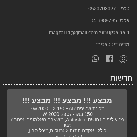
550.00 ₪
טלפון:
0523708327
מגף אוסטרלי 585 Blundstone
פקס':
04-6989795
499.00 ₪
דואר אלקטרוני:
magzal14@gmail.com
מסנן אבנית ספיר אלפא - עמיעד כולל סיליפוס + מחסנית נוספת
699.00 ₪
מדיה דיגיטאלית:
סט 3 כלים 18V פטישון - אימפקט - משחזת זוית DEWALT
עקוב
פנה
מצא
2,350.00 ₪
אחרינו
אלינו
אותנו
ב-
ב-
ב-
20 מסכות נשימה KN95 לאף ולפנים עם פילטר + 20 מסכות נשמיה לפנים רפואית הגיינית
חדשות
WhatsApp
facebook
Waze
240.00 ₪
מסור פנדל 10" 2000W דגם FME720QS מבית STANLEY FATMAX
2,199.00 ₪
מבצע !!! מבצע !!! מבצע !!!
מכונת שטיפה PW2000 TX 150BAR
מחסן גינה מקס 14682 כתר KETER
150 באר-הספק W 2000.
מנוע ליפוף נחושת, Autostop, משאבה מאלמונים, צינור 7
מטר
מסור שרשרת "18 (HITACHI CS40EA(45P
כולל : אקדח התזה,2 זרנוקים,מיכל סבון,
1,699.00 ₪
הליקופטר ניקוי,