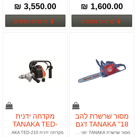
3,550.00 ₪
1,600.00 ₪
פרטים נוספים
פרטים
פרטים נוספים
פרטים נוספים
מסור שרשרת להב
מקדחה ידנית
18'' TANAKA דגם
TANAKA TED-
210
TCS-5100
מסור שרשרת TANAKA יפני מצויד במנוע עוצמתי 51 סמ"ק, מיועד לעבודות מקצועיות של כריתה, פריסה וחיתוך של עצים. בעל טכנולוגיית Pure Fire המתקדמת ביותר בעולם לניצולת מנוע מקסימאלית! בעל 5 בולמי זעזועים לשיכוך רעידות אופטימלי וכולל בלם בטחון.
מקדחה ידנית TANAKA TED-210 מיועדת לקידוח עץ ובמתכת.