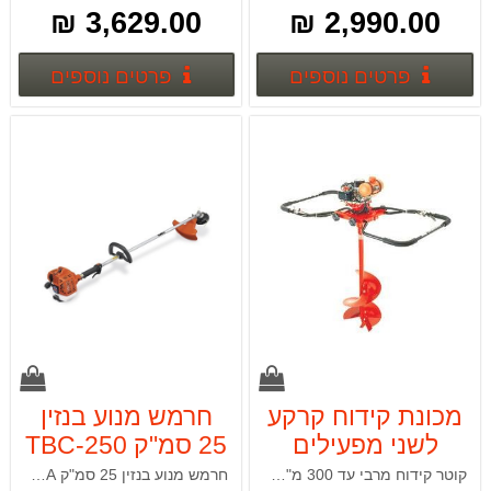
3,629.00 ₪
2,990.00 ₪
פרטים נוספים
פרטים
פרטים נוספים
פרטים נוספים
מכונת קידוח קרקע
חרמש מנוע בנזין
לשני מפעילים
25 סמ"ק TBC-250
TANAKA
TEA-500
קוטר קידוח מרבי עד 300 מ"מ, הדק גז בטיחותי כפול ונועל גיר לחילוץ מקדח התקוע באדמה.
חרמש מנוע בנזין 25 סמ"ק TBC-250 TANAKA