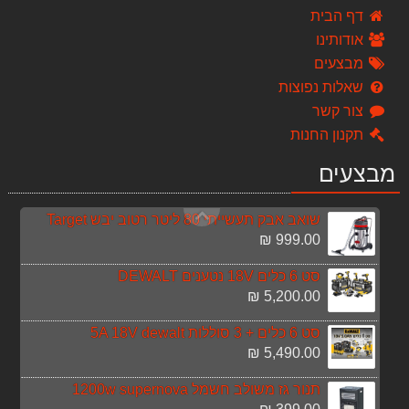
59.00 ₪
דף הבית
אודותינו
ברז 78803 מסדרת סלקטד
מבצעים
241.00 ₪
שאלות נפוצות
חרמש מנוע בנזין משולב 4 כלים
צור קשר
1,190.00 ₪
תקנון החנות
מברגה אימפקט 18V 4.0AH DEWALT DCF885M2 + סט ביטים
מבצעים
1,490.00 ₪
שואב אבק תעשייתי 80 ליטר רטוב יבש Target
999.00 ₪
סט 6 כלים 18V נטענים DEWALT
5,200.00 ₪
סט 6 כלים + 3 סוללות 5A 18V dewalt
5,490.00 ₪
תנור גז משולב חשמל 1200w supernova