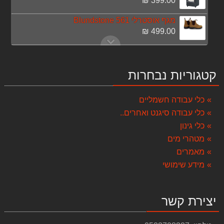
399.00 ₪
מגף אוסטרלי Blundstone 561
499.00 ₪
סט 3 כלים נטענים 18V פטישון+מברגה אימפקט+משחזת זוית
2,990.00 ₪
קטגוריות נבחרות
ראש טוש עגול מפור קוטר 24 ס"מ
59.00 ₪
כלי עבודה חשמליים
כלי עבודה סיגנט ואחרים..
ברז 78803 מסדרת סלקטד
241.00 ₪
כלי גינון
מטהרי מים
חרמש מנוע בנזין משולב 4 כלים
מאמרים
1,190.00 ₪
מידע שימושי
מברגה אימפקט 18V 4.0AH DEWALT DCF885M2 + סט ביטים
1,490.00 ₪
יצירת קשר
שואב אבק תעשייתי 80 ליטר רטוב יבש Target
999.00 ₪