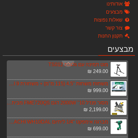
אודותינו
מברגה אימפקט 18V 5A DCF887P2 DEWALT
מבצעים
1,100.00 ₪
שאלות נפוצות
כירת חשמלית Gold Line ATL801
צור קשר
179.00 ₪
תקנון החנות
פטישון נטען גוף בלבד 18V דגם DCH273N
מבצעים
990.00 ₪
מוט תמיכה עם גלגלת TS012
249.00 ₪
משחזת משחזת "4.5 (115 מ"מ) + משחזרת 9 G23SS HITACHI
999.00 ₪
מסור פנדל 10" 2000W דגם FME720QS מבית STANLEY FATMAX
2,199.00 ₪
מברגה אימפקט "1/4 ליתיום HITACHI WH10DAL
699.00 ₪