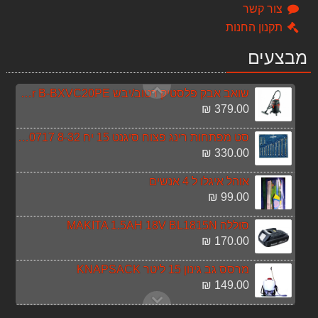
מכונת שטיפה בלחץ מים מנוע חשמל 2.2KW
צור קשר
4,490.00 ₪
תקנון החנות
מסנן אבנית ספיר אלפא - עמיעד כולל סיליפוס
מבצעים
590.50 ₪
שואב אבק פלסטיק רטוב/יבש Black & Decker B-BXVC20PE
379.00 ₪
סט מפתחות רינג פצוח סיגנט 15 יח 8-32 SIGNET 030717
330.00 ₪
אוהל איגלו ל 4 אנשים
99.00 ₪
סוללה MAKITA 1.5AH 18V BL1815N
170.00 ₪
מרסס גב גינון 15 ליטר KNAPSACK
149.00 ₪
סט כלים אביזרים Makita P67832