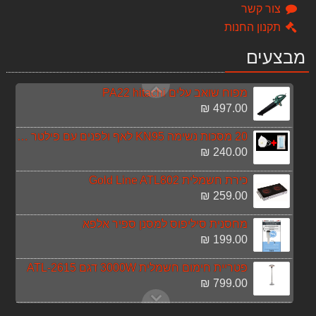
מברגה אימפקט "1/4 ליתיום HITACHI WH10DAL
צור קשר
699.00 ₪
תקנון החנות
פטישון נטען גוף בלבד DCH133N
מבצעים
849.00 ₪
מפוח שואב עלים PA22 hitachi
497.00 ₪
20 מסכות נשימה KN95 לאף ולפנים עם פילטר + 20 מסכות נשמיה לפנים רפואית הגיינית
240.00 ₪
כירת חשמלית Gold Line ATL802
259.00 ₪
מחסנית סיליפוס למסנן ספיר אלפא
199.00 ₪
פטריית חימום חשמלית 3000W דגם ATL-2615
799.00 ₪
מסנן אבנית ספיר אלפא - עמיעד כולל סיליפוס + מחסנית נוספת