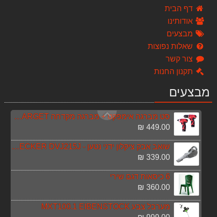
268.00 ₪
דף הבית
אודותינו
מסור עגול "¼7 חשמלי 1250w KENDO
מבצעים
269.00 ₪
שאלות נפוצות
איירלס בוכנתי מנוע 1300W 2.2 ליטר לדקה
צור קשר
4,329.00 ₪
תקנון החנות
סיר נירוסטה 10 ליטר LA-KITCHENETTE
מבצעים
149.00 ₪
סט מברגה אימפקט + מברגה מקדחה 12V TARGET
449.00 ₪
שואב אבק ציקלון ידני נטען - BLACK & DECKER DVJ215J
339.00 ₪
6 כיסאות דגם שירי
360.00 ₪
מערבל צבע MXT100.1 EIBENSTOCK