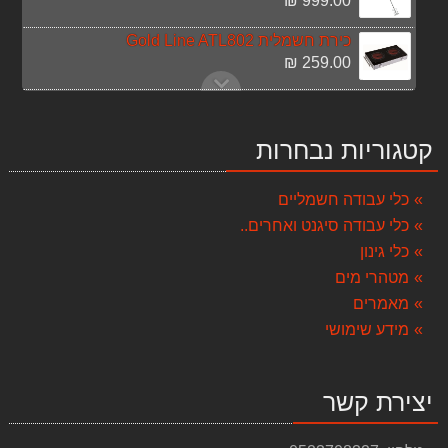
999.00 ₪
כירת חשמלית Gold Line ATL802
259.00 ₪
פטישון 28 מ"מ + פוטר נשלף DEWALT D25144K
841.00 ₪
קטגוריות נבחרות
ברז 78034 מסדרת סלקטד
268.00 ₪
כלי עבודה חשמליים
כלי עבודה סיגנט ואחרים..
מסור עגול "¼7 חשמלי 1250w KENDO
269.00 ₪
כלי גינון
מטהרי מים
איירלס בוכנתי מנוע 1300W 2.2 ליטר לדקה
מאמרים
4,329.00 ₪
מידע שימושי
סיר נירוסטה 10 ליטר LA-KITCHENETTE
149.00 ₪
יצירת קשר
סט מברגה אימפקט + מברגה מקדחה 12V TARGET
449.00 ₪