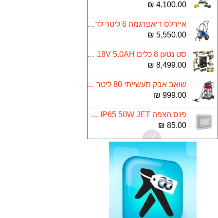
4,100.00 ₪
איירלס דיאפרגמה 6 ליטר לדקה 1800W
5,550.00 ₪
סט נטען 8 כלים DEWALT 18V 5.0AH
8,499.00 ₪
שואב אבק תעשייתי 80 ליטר רטוב יבש Target
999.00 ₪
פנס הצפה SMD IP65 50W JET אור קר
85.00 ₪
מסנן אבנית ספיר אלפא - עמיעד כולל סיליפוס
590.50 ₪
סיר נירוסטה 10 ליטר LA-KITCHENETTE
149.00 ₪
סוללה MAKITA 1.5AH 18V BL1815N
170.00 ₪