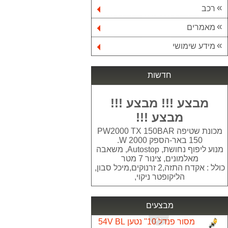
רכב
מאמרים
פנס הצפה SMD IP65 50W JET אור קר
85.00 ₪
מידע שימושי
מסנן אבנית ספיר אלפא - עמיעד כולל סיליפוס
590.50 ₪
חדשות
סיר נירוסטה 10 ליטר LA-KITCHENETTE
מבצע !!! מבצע !!!
149.00 ₪
מבצע !!!
סוללה MAKITA 1.5AH 18V BL1815N
מכונת שטיפה PW2000 TX 150BAR
170.00 ₪
150 באר-הספק W 2000.
מנוע ליפוף נחושת, Autostop, משאבה
מאלמונים, צינור 7 מטר
סט 3 כלים 18V פטישון - אימפקט - משחזת זוית DEWALT
כולל : אקדח התזה,2 זרנוקים,מיכל סבון,
2,350.00 ₪
הליקופטר ניקוי,
סט מפתחות רינג פצוח סיגנט 15 יח 8-32 SIGNET 030717
330.00 ₪
מבצעים
מסור פנדל 10'' נטען 54V BL