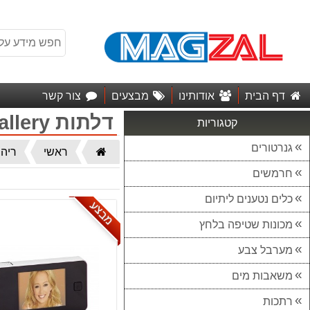
דף הבית
אודותינו
מבצעים
צור קשר
דלתות Open Gallery
קטגוריות
גנרטורים
דף
ראשי
ריהו
הבית
חרמשים
כלים נטענים ליתיום
מבצע
מכונות שטיפה בלחץ
מערבל צבע
משאבות מים
רתכות