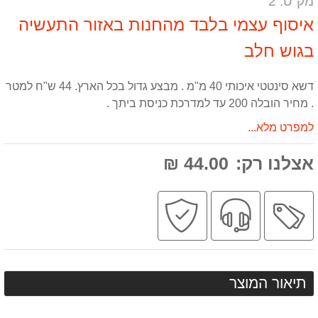
מק"ט: 2
אותנו
המוצר
על
המוצר
דשא סינטטי איכותי 40 מ"מ . מבצע גדול בכל הארץ. 44 ש"ח למטר
. מחיר הובלה 200 עד למדרכת כניסת ביתך .
למפרט מלא...
אצלנו רק:
44.00 ₪
מבצע
שירות
קניה
מקצועי
בטוחה
תיאור המוצר