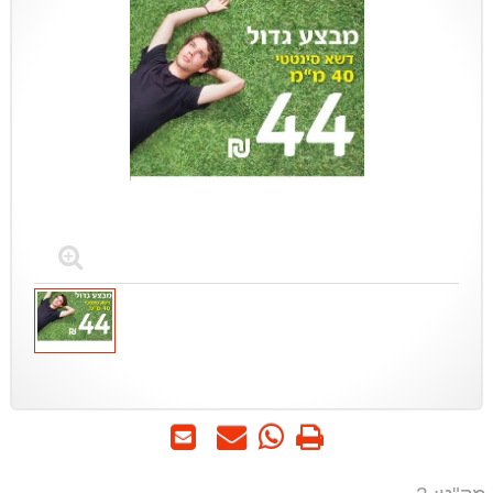
הדפס
WhatsApp
שאל
שלח
-
אותנו
לחבר
שאל
על