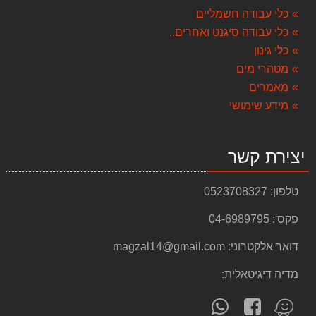
8,499.00 ₪
כלי עבודה חשמליים
כלי עבודה סיגנט ואחרים..
פנס הצפה SMD IP65 50W JET אור קר
85.00 ₪
כלי גינון
מטהרי מים
שואב אבק רטוב ויבש BF585-3 KARNAF
מאמרים
999.00 ₪
מידע שימושי
ארגז כלים 86 חלקים KENDO מגירות
599.00 ₪
יצירת קשר
משחזת זווית "4.5 DEWALT 900W DWE4156
333.00 ₪
טלפון:
0523708327
סט פטישון ואימפקט 18v dewalt 5A בראשלס
פקס':
04-6989795
1,790.00 ₪
דואר אלקטרוני:
magzal14@gmail.com
ארגז כלים מתכת + 3 מגירות 93 חלקים
1,480.00 ₪
מדיה דיגיטאלית:
מסור גרונג 12" עם פנדל דגם מיוחד MS305SB+ להב נוסף
עקוב
פנה
מצא
1,790.00 ₪