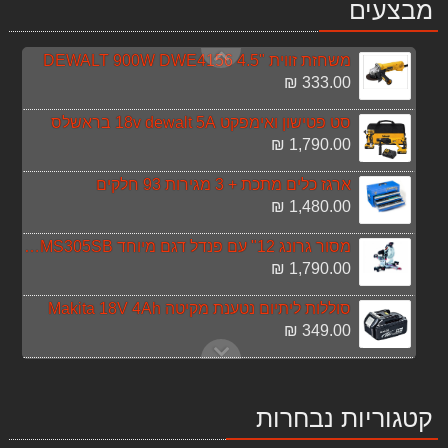
מבצעים
599.00 ₪
משחזת זווית "4.5 DEWALT 900W DWE4156
333.00 ₪
סט פטישון ואימפקט 18v dewalt 5A בראשלס
1,790.00 ₪
ארגז כלים מתכת + 3 מגירות 93 חלקים
1,480.00 ₪
מסור גרונג 12" עם פנדל דגם מיוחד MS305SB+ להב נוסף
1,790.00 ₪
סוללות ליתיום נטענת מקיטה Makita 18V 4Ah
349.00 ₪
סט כלים אביזרים Makita P67832
169.00 ₪
קטגוריות נבחרות
סט נטען 8 כלים DEWALT 18V 5.0AH