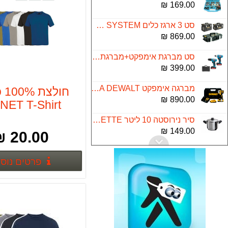
169.00 ₪
סט 3 ארגז כלים TOUGH SYSTEM
869.00 ₪
סט מברגת אימפקט+מברגת מקדחה 16V Konishi
399.00 ₪
מברגה אימפקט 18V 2A DEWALT
חול
890.00 ₪
NET T-Shirt
סיר נירוסטה 10 ליטר LA-KITCHENETTE
149.00 ₪
20.00 ₪
סטנד נייד למסורי גרונג/פנדל TS056
פרטים נוס
599.00 ₪
סט 6 כלים 18V נטענים DEWALT
5,200.00 ₪
עינית דיגיטלית לדלת דגם 8032 yael
299.00 ₪