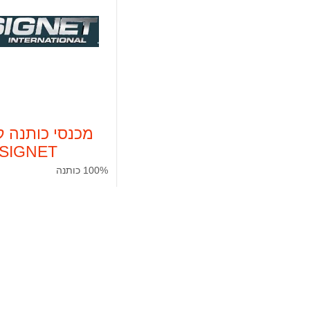
סטנד נייד למסורי גרונג/פנדל TS056
599.00 ₪
סט 6 כלים 18V נטענים DEWALT
5,200.00 ₪
עינית דיגיטלית לדלת דגם 8032 yael
299.00 ₪
מכנסי כותנה ק
איירלס דיאפרגמה 6 ליטר לדקה 1800W
SIGNET
5,550.00 ₪
100% כותנה
59.00 ₪
פרטים נוס
חיפוש מתקדם