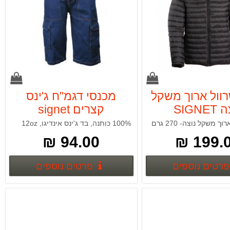
וול ארוך משקל
מכנסי דגמ"ח ג'ינס
SIGNE
קצרים signet
 משקל נוצה- 270 גרם
100% כותנה, בד ג'ינס אינדיגו, 12oz
94.00 ₪
199.00
פרטים נוספים
פרטים נ
פרטים נוספים
פרטים נוספים