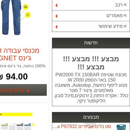
רכב
מאמרים
סיר נירוסטה 10 ליטר LA-KITCHENETTE
149.00 ₪
מידע שימושי
סטנד נייד למסורי גרונג/פנדל TS056
599.00 ₪
חדשות
מכנסי עבודה ד
סט 6 כלים 18V נטענים DEWALT
ג'ינס SIGNET
מבצע !!! מבצע !!!
5,200.00 ₪
מבצע !!!
100% כותנה, בד ג'ינס אינדיגו, 12OZ
עינית דיגיטלית לדלת דגם 8032 yael
94.00 ₪
מכונת שטיפה PW2000 TX 150BAR
299.00 ₪
150 באר-הספק W 2000.
מנוע ליפוף נחושת, Autostop, משאבה
פרטים נוס
מאלמונים, צינור 7 מטר
איירלס דיאפרגמה 6 ליטר לדקה 1800W
כולל : אקדח התזה,2 זרנוקים,מיכל סבון,
5,550.00 ₪
הליקופטר ניקוי,
מגף אוסטרלי blundstone דגם: 562 בלנסטון
550.00 ₪
מבצעים
סט כלים אביזרים Makita P67832