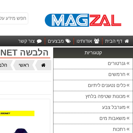
דף הבית
אודותינו
מבצעים
צור קשר
הלבשה SIGNET
קטגוריות
גנרטורים
דף
ראשי
הלב
הבית
חרמשים
כלים נטענים ליתיום
מכונות שטיפה בלחץ
מערבל צבע
משאבות מים
רתכות