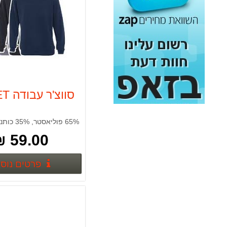
איירלס דיאפרגמה 6 ליטר לדקה 1800W
5,550.00 ₪
מגף אוסטרלי blundstone דגם: 562 בלנסטון
550.00 ₪
סט כלים אביזרים Makita P67832
169.00 ₪
סווצ'ר עבודה SIGNET
סט 3 ארגז כלים TOUGH SYSTEM
869.00 ₪
59.00 ₪
סט מברגת אימפקט+מברגת מקדחה 16V Konishi
399.00 ₪
פרטים נוס
מברגה אימפקט 18V 2A DEWALT
890.00 ₪
סיר נירוסטה 10 ליטר LA-KITCHENETTE
149.00 ₪