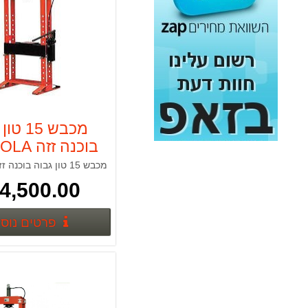
6 כיסאות דגם שירי
360.00 ₪
מברגה אימפקט STANLEY FATMAX BRUSHLESS 18V 2.0Ah
1,169.00 ₪
פטישון נטען 18V כולל 2 סוללות 4Ah תוצרת STANLEY FATMAX
1,490.00 ₪
מכבש 15 
בוכנה זז
מערבל צבע דגם MIX 1600B מוט 1 T13004
MW15
448.00 ₪
4,500.00 ₪
איירלס דיאפרגמה 6 ליטר לדקה 1800W
5,550.00 ₪
פרטים נוס
מגף אוסטרלי blundstone דגם: 562 בלנסטון
550.00 ₪
מכונת שטיפה 150 באר דגם BXPW2200PE
899.00 ₪