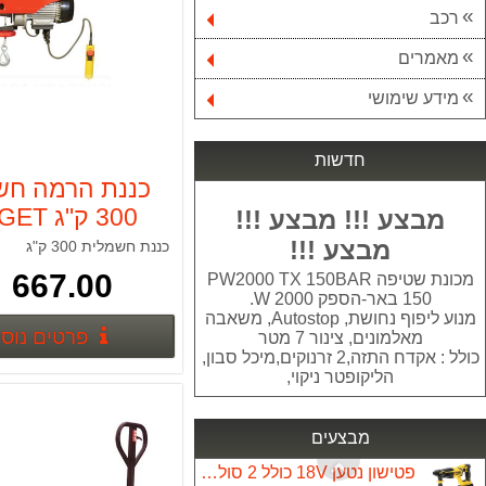
רכב
מאמרים
מכונת שטיפה 150 באר דגם BXPW2200PE
899.00 ₪
מידע שימושי
מחסנית סיליפוס למסנן ספיר אלפא
199.00 ₪
חדשות
כננת הרמה חש
רתכת אלקטרונית 200A + מסיכה אלקטרונית TARGET
300 ק"ג
מבצע !!! מבצע !!!
499.00 ₪
מק"ט T11702
מבצע !!!
כננת חשמלית 300 ק"ג
מגף אוסטראלי דגם Blundstone 195
667.00 ₪
מכונת שטיפה PW2000 TX 150BAR
429.00 ₪
150 באר-הספק W 2000.
מנוע ליפוף נחושת, Autostop, משאבה
פרטים נוס
6 כיסאות דגם שירי
מאלמונים, צינור 7 מטר
כולל : אקדח התזה,2 זרנוקים,מיכל סבון,
360.00 ₪
הליקופטר ניקוי,
מברגה אימפקט STANLEY FATMAX BRUSHLESS 18V 2.0Ah
1,169.00 ₪
מבצעים
פטישון נטען 18V כולל 2 סוללות 4Ah תוצרת STANLEY FATMAX