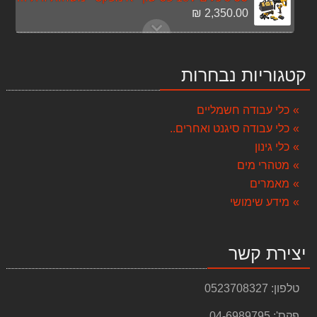
2,350.00 ₪
ארגז כלים מקצועי
449.00 ₪
קטגוריות נבחרות
כירת חשמלית Gold Line ATL802
259.00 ₪
כלי עבודה חשמליים
כלי עבודה סיגנט ואחרים..
שואב אבק רטוב יבש 30 ליטר Target T11807
518.00 ₪
כלי גינון
מטהרי מים
מפוח שואב עלים PA22 hitachi
מאמרים
497.00 ₪
מידע שימושי
מערבל צבע דגם MIX 1600B מוט 1 T13004
448.00 ₪
יצירת קשר
מלטשת קירות גבס דגם SANDER 230 FHC+מערבל צבע TARGET
1,099.00 ₪
טלפון:
0523708327
סט אימפקט/מברגה 18V 4AH DEWALT
פקס':
04-6989795