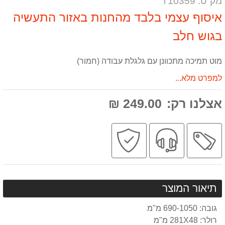
מק"ט: T10359
אותנו
המוצר
על
המוצר
מוט תמיכה מתכוונן עם גלגלת עבודה (חמור)
למפרט מלא...
אצלנו רק:
249.00 ₪
מבצע
שירות
קניה
מקצועי
בטוחה
תיאור המוצר
גובה: 690-1050 מ"מ
רולר: 281X48 מ"מ