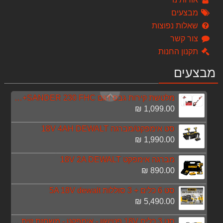
שואב אבק רטוב יבש 30 ליטר Target T11807
מבצעים
518.00 ₪
שאלות נפוצות
מפוח שואב עלים PA22 hitachi
צור קשר
497.00 ₪
תקנון החנות
מערבל צבע דגם MIX 1600B מוט 1 T13004
מבצעים
448.00 ₪
מלטשת קירות גבס דגם SANDER 230 FHC+מערבל צבע TARGET
1,099.00 ₪
סט אימפקט/מברגה 18V 4AH DEWALT
1,990.00 ₪
מברגה אימפקט 18V 2A DEWALT
890.00 ₪
סט 6 כלים + 3 סוללות 5A 18V dewalt
5,490.00 ₪
סט 3 כלים 18V פטישון - אימפקט - משחזת זוית DEWALT