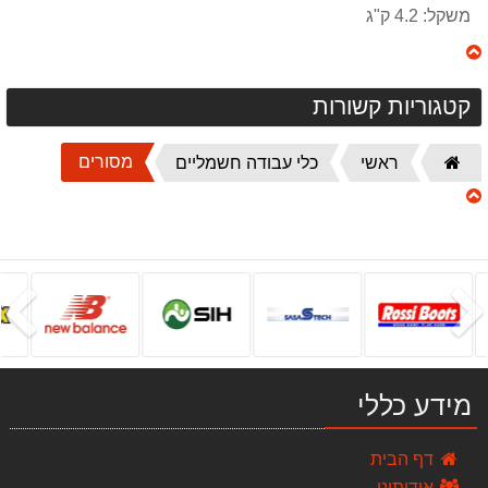
משקל: 4.2 ק"ג
קטגוריות קשורות
דף
מסורים
ראשי
כלי עבודה חשמליים
הבית
הקודם
ה
סט 3 כלים 18V פטישון - אימפקט - משחזת זוית DEWALT
2,350.00 ₪
ארגז כלים מקצועי
449.00 ₪
מידע כללי
כירת חשמלית Gold Line ATL802
259.00 ₪
דף הבית
אודותינו