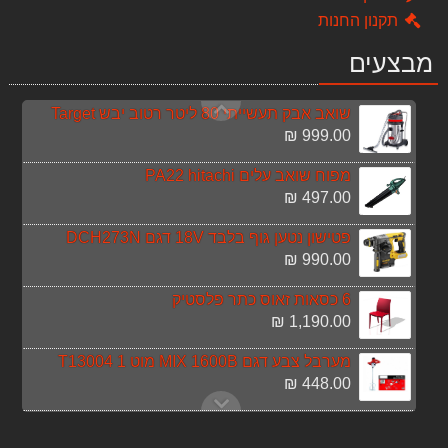
349.00 ₪
תקנון החנות
שואב אבק נירוסטה רטוב/יבש Black & Decker B-BXVC20XE
מבצעים
550.00 ₪
שואב אבק תעשייתי 80 ליטר רטוב יבש Target
999.00 ₪
מפוח שואב עלים PA22 hitachi
497.00 ₪
פטישון נטען גוף בלבד 18V דגם DCH273N
990.00 ₪
6 כסאות זאוס כתר פלסטיק
1,190.00 ₪
מערבל צבע דגם MIX 1600B מוט 1 T13004
448.00 ₪
מלטשת קירות גבס דגם SANDER 230 FHC+מערבל צבע TARGET
1,099.00 ₪