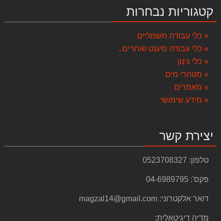
קטגוריות נבחרות
שואב אבק ידני נטען 10.8V Black & Decker DVJ325BF
348.00 ₪
כלי עבודה חשמליים
כלי עבודה סיגנט ואחרים..
שואב אבק ציקלון ידני נטען - BLACK & DECKER DVJ215J
339.00 ₪
כלי גינון
מטהרי מים
עמדת תמיכה 4 מצבים TS004
מאמרים
349.00 ₪
מידע שימושי
שואב אבק נירוסטה רטוב/יבש Black & Decker B-BXVC20XE
550.00 ₪
יצירת קשר
שואב אבק תעשייתי 80 ליטר רטוב יבש Target
999.00 ₪
טלפון:
0523708327
מפוח שואב עלים PA22 hitachi
פקס':
04-6989795
497.00 ₪
דואר אלקטרוני:
magzal14@gmail.com
פטישון נטען גוף בלבד 18V דגם DCH273N
990.00 ₪
מדיה דיגיטאלית: