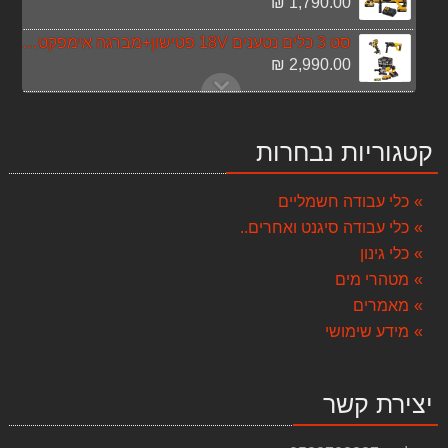
1,790.00 ₪
סט 3 כלים נטענים 18V פטישון+מברגה אימפקט+משחזת זוית
2,990.00 ₪
מרסס גב גינון 15 ליטר KNAPSACK
149.00 ₪
קטגוריות נבחרות
מצנן אוויר עוצמתי אביגיל ACP04D
1,190.00 ₪
כלי עבודה חשמליים
כלי עבודה סיגנט ואחרים..
שואב אבק נירוסטה רטוב/יבש Black & Decker B-BXVC20XE
550.00 ₪
כלי גינון
מטהרי מים
מכונת שטיפה 150 באר דגם BXPW2200PE
מאמרים
899.00 ₪
מידע שימושי
סט 3 כלים 18V משחזת + פטישון + מברגה אימפקט כולל 3 סוללות 4A Dewalt
3,490.00 ₪
יצירת קשר
חרמש מנוע בנזין משולב 4 כלים
1,190.00 ₪