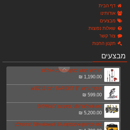
1,190.00 ₪
דף הבית
אודותינו
שואב אבק נירוסטה רטוב/יבש Black & Decker B-BXVC20XE
מבצעים
550.00 ₪
שאלות נפוצות
מכונת שטיפה 150 באר דגם BXPW2200PE
צור קשר
899.00 ₪
תקנון החנות
סט 3 כלים 18V משחזת + פטישון + מברגה אימפקט כולל 3 סוללות 4A Dewalt
מבצעים
3,490.00 ₪
חרמש מנוע בנזין משולב 4 כלים
1,190.00 ₪
מסור גרונג "TARGET 8 דגם MS210
599.00 ₪
סט 6 כלים 18V נטענים DEWALT
5,200.00 ₪
סט פטישון ואימפקט 18v dewalt 5A בראשלס