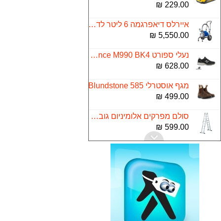
229.00 ₪
איירלס דיאפרגמה 6 ליטר לדקה 1800W
5,550.00 ₪
נעלי ספורט New Balance M990 BK4 שחור
628.00 ₪
מגף אוסטרלי 585 Blundstone
499.00 ₪
סולם מפרקים אלומיניום גובה 4.60 מטר 4*4
599.00 ₪
מסור גרונג פנדל שקט ללא פחמים "10 MS255IL TARGET
999.00 ₪
ארגז כלים ננו "19 STANLEY 79217
132.00 ₪
כספת מיני YALE VALUE 90100808
169.00 ₪