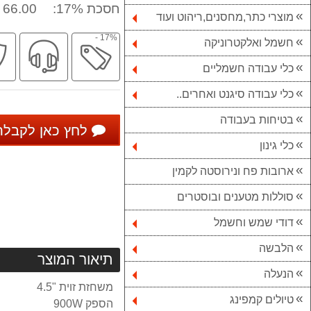
חסכת 17%:
66.00 ₪
מוצרי כתר,מחסנים,ריהוט ועוד
17% -
מבצע
שיר
חשמל ואלקטרוניקה
מקצו
כלי עבודה חשמליים
כלי עבודה סיגנט ואחרים..
בטיחות בעבודה
לחץ כאן לקבלת
כלי גינון
ארובות פח ונירוסטה לקמין
סוללות מטענים ובוסטרים
דודי שמש וחשמל
הלבשה
תיאור המוצר
הנעלה
משחזת זוית "4.5
טיולים קמפינג
הספק 900W