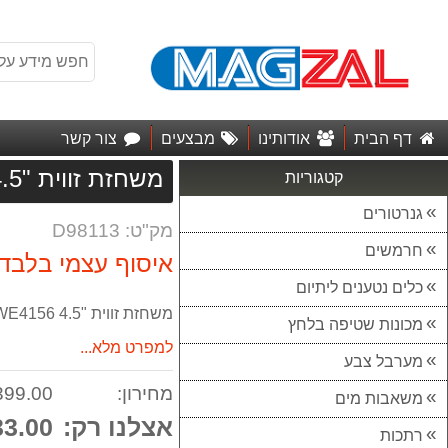
דף הבית
אודותינו
מבצעים
צור קשר
משחזת זווית "4.5 DEWALT 900W DWE4156
קטגוריות
גנרטורים
מק"ט: D98113
חרמשים
כלים נטענים ליתיום
משחזת זווית "4.5 DEWALT 900W DWE4156
מכונות שטיפה בלחץ
למפרט מלא...
מערבל צבע
מחירון:
399.00 ₪
משאבות מים
אצלנו רק:
3.00 ₪
רתכות