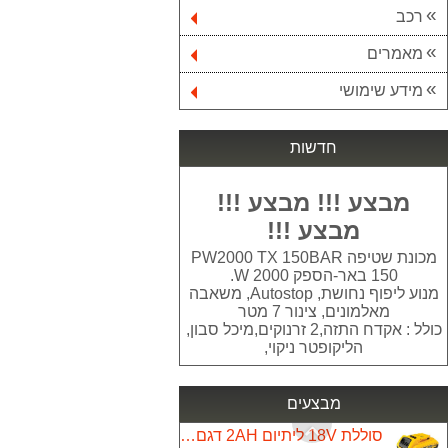
רכב
מאמרים
סולם מפרקים אלומיניום גובה 4.60 מטר 4*4
599.00 ₪
מידע שימושי
מסור גרונג פנדל שקט ללא פחמים "10 MS255IL TARGET
999.00 ₪
חדשות
ארגז כלים ננו "19 STANLEY 79217
מבצע !!! מבצע !!!
132.00 ₪
מבצע !!!
כספת מיני YALE VALUE 90100808
מכונת שטיפה PW2000 TX 150BAR
169.00 ₪
150 באר-הספק W 2000.
מנוע ליפוף נחושת, Autostop, משאבה
מגף אוסטרלי Blundstone 561
מאלמונים, צינור 7 מטר
כולל : אקדח התזה,2 זרנוקים,מיכל סבון,
499.00 ₪
הליקופטר ניקוי,
מלטשת סרט 6''
590.00 ₪
מבצעים
סוללת 18V ליתיום 2AH דגם DCB183 מבית DEWALT