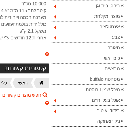
10.000 סל"ד
ריהוט בית וגן
קוטר להב 115 מ"מ "4.5
מוצרי מקלחת
מערכת חכמה וייחודית לפ
כולל ידית בולמת זעזועים
אינסטלציה
משקל 2.1 ק"ג
צבע
אחריות 12 חודשים ע"י שטל הנדסה בע"מ
תאורה
כיבוי אש
קטגוריות קשורות
מבצעים
מסחטת buffalo
דף
ראשי
כלי 
הבית
מיכל שמן נירוסטה
חפש מוצרים קשורים
אוכל בעלי חיים
בידוד ואיטום
ניקוי ואחזקה