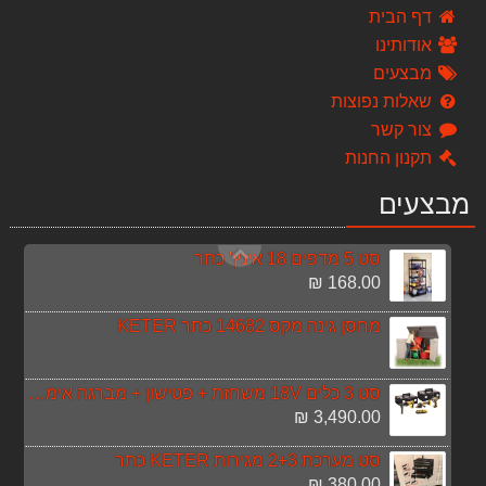
1,390.00 ₪
דף הבית
אודותינו
סט 3 כלים 18V פטישון - אימפקט - משחזת זוית DEWALT
מבצעים
2,350.00 ₪
שאלות נפוצות
משחזת משחזת "4.5 (115 מ"מ) + משחזרת 9 G23SS HITACHI
צור קשר
999.00 ₪
תקנון החנות
עמדת תמיכה 4 מצבים TS004
מבצעים
349.00 ₪
סט 5 מדפים 18 אינץ' כתר
168.00 ₪
מחסן גינה מקס 14682 כתר KETER
סט 3 כלים 18V משחזת + פטישון + מברגה אימפקט כולל 3 סוללות 4A Dewalt
3,490.00 ₪
סט מערכת 2+3 מגירות KETER כתר
380.00 ₪