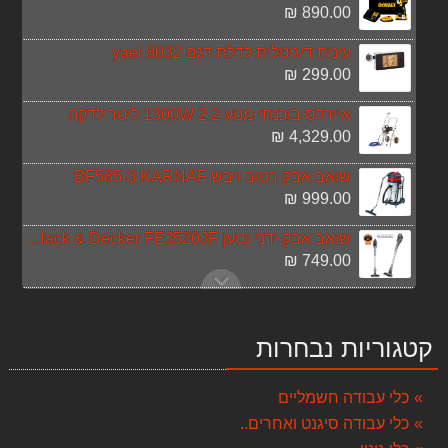
890.00 ₪
עינית דיגיטלית לדלת דגם 8032 yael
299.00 ₪
איירלס בוכנתי מנוע 1300W 2.2 ליטר לדקה
4,329.00 ₪
שואב אבק רטוב ויבש BF585-3 KARNAF
999.00 ₪
שואב אבק ידני נטען 18V Black & Decker FEJ520JF
749.00 ₪
סט פטישון ואימפקט 18v dewalt 5A בראשלס
1,790.00 ₪
קטגוריות נבחרות
סט מברגה אימפקט + מברגה/מקדחה 18V 5A DEWALT DCK285P2
2,499.00 ₪
כלי עבודה חשמליים
כלי עבודה סיגנט ואחרים..
מעיל soft shell שחור SIGNET
149.00 ₪