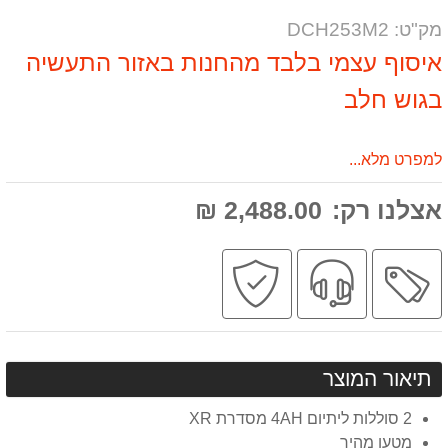
שאל
על
מק"ט: DCH253M2
אותנו
המוצר
על
המוצר
למפרט מלא...
אצלנו רק:
2,488.00 ₪
מבצע
שירות
קניה
מקצועי
בטוחה
תיאור המוצר
2 סוללות ליתיום 4AH מסדרת XR
מטען מהיר