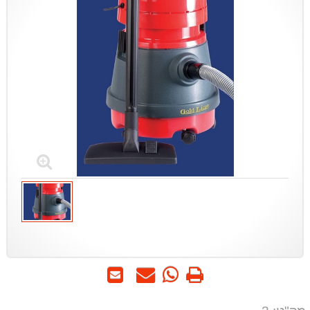
הדפס
WhatsApp
שאל
שלח
-
אותנו
לחבר
שאל
על