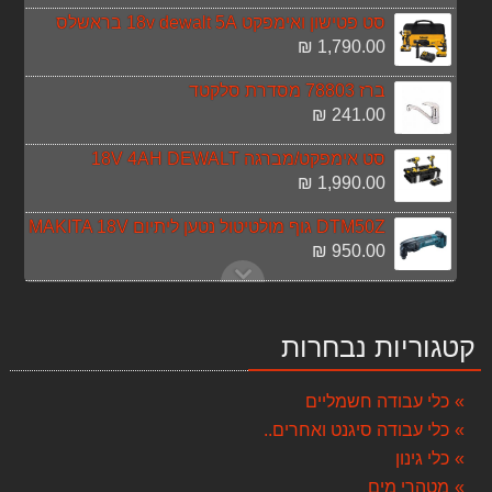
סט פטישון ואימפקט 18v dewalt 5A בראשלס
1,790.00 ₪
ברז 78803 מסדרת סלקטד
241.00 ₪
סט אימפקט/מברגה 18V 4AH DEWALT
1,990.00 ₪
DTM50Z גוף מולטיטול נטען ליתיום MAKITA 18V
950.00 ₪
כירת חשמלית Gold Line ATL801
179.00 ₪
קטגוריות נבחרות
סט בוקסות 127 יח" מ"מ "1/4 "3/8 "1/2 signet 13741
1,390.00 ₪
כלי עבודה חשמליים
כלי עבודה סיגנט ואחרים..
מגף אוסטרלי blundstone דגם: 562 בלנסטון
550.00 ₪
כלי גינון
מטהרי מים