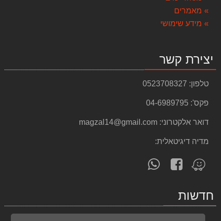
FLEX TAPE - דבק חזק במיוחד
מאמרים
69.00 ₪
מידע שימושי
סט 3 כלים 18V נטענים DEWALT
2,890.00 ₪
יצירת קשר
שולחן עבודה מתכוונן אלומיניום TS001
599.00 ₪
טלפון:
0523708327
סט פטישון ואימפקט 18v dewalt 5A בראשלס
פקס':
04-6989795
1,790.00 ₪
דואר אלקטרוני:
magzal14@gmail.com
ברז 78803 מסדרת סלקטד
241.00 ₪
מדיה דיגיטאלית:
סט אימפקט/מברגה 18V 4AH DEWALT
עקוב
פנה
מצא
1,990.00 ₪
אחרינו
אלינו
אותנו
ב-
ב-
ב-
DTM50Z גוף מולטיטול נטען ליתיום MAKITA 18V
חדשות
WhatsApp
facebook
Waze
950.00 ₪
כירת חשמלית Gold Line ATL801