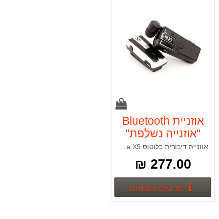
אוזניית Bluetooth
"אוזנייה נשלפת"
מדגם NOA X9
אוזנייה דיבורית בלוטוס Noa X9 נשלפת ומנגנון רטט ותמיכה במוסיקה אוזניית בלוטוס מבית NOA הדגם החדש X9 פרימיום העדכני לשנת 2016. האוזנייה נתפסת עם קליפס באופן שימושי ונוח כאשר האוזניית מגיעה עם כבל נמתח אשר מאוחסן בתוך האוזניה וניתן למתיחה בשעת הצ
מבית NOA (צבע
277.00 ₪
שחור/כסף)
פרטים נוספים
פרטים נוספים