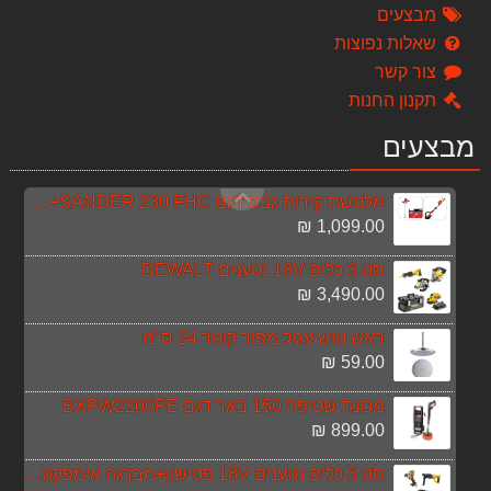
מבצעים
999.00 ₪
שאלות נפוצות
סט פטישון ואימפקט 18v dewalt 5A בראשלס
צור קשר
1,790.00 ₪
תקנון החנות
משחזת שולחן רטובה להשחזות דגם 46N FEMI
מבצעים
644.00 ₪
מלטשת קירות גבס דגם SANDER 230 FHC+מערבל צבע TARGET
1,099.00 ₪
סט 3 כלים 18V נטענים DEWALT
3,490.00 ₪
ראש טוש עגול מפור קוטר 24 ס"מ
59.00 ₪
מכונת שטיפה 150 באר דגם BXPW2200PE
899.00 ₪
סט 3 כלים נטענים 18V פטישון+מברגה אימפקט+משחזת זוית