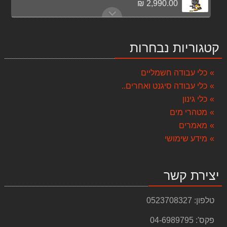
2,990.00 ₪
שואב אבק ציקלון ידני נטען - BLACK & DECKER DVJ215J
339.00 ₪
קטגוריות נבחרות
כספת מיני YALE VALUE 90100808
169.00 ₪
כלי עבודה חשמליים
כלי עבודה סיגנט ואחרים..
מערבל צבע MXT100.1 EIBENSTOCK
999.00 ₪
כלי גינון
מטהרי מים
סט פטישון ואימפקט 18v dewalt 5A בראשלס
מאמרים
1,790.00 ₪
מידע שימושי
משחזת שולחן רטובה להשחזות דגם 46N FEMI
644.00 ₪
יצירת קשר
מלטשת קירות גבס דגם SANDER 230 FHC+מערבל צבע TARGET
1,099.00 ₪
טלפון:
0523708327
סט 3 כלים 18V נטענים DEWALT
פקס':
04-6989795
3,490.00 ₪