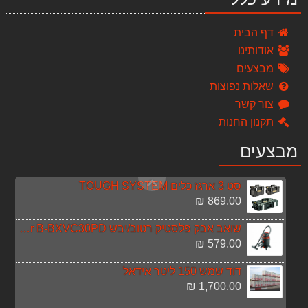
מערבל צבע דגם MIX 1600B מוט 1 T13004
448.00 ₪
דף הבית
אודותינו
כספת מיני YALE VALUE 90100808
מבצעים
169.00 ₪
שאלות נפוצות
סט 3 כלים 18V נטענים DEWALT
צור קשר
3,490.00 ₪
תקנון החנות
סולם מפרקים אלומיניום גובה 4.60 מטר 4*4
מבצעים
599.00 ₪
סט 3 ארגז כלים TOUGH SYSTEM
869.00 ₪
שואב אבק פלסטיק רטוב/יבש Black & Decker B-BXVC30PD
579.00 ₪
דוד שמש 150 ליטר אידאל
1,700.00 ₪