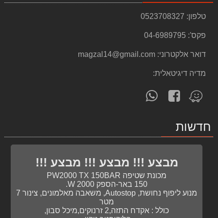
869.00 ₪
טלפון:
0523708327
שואב אבק פלסטיק רטוב/יבש Black & Decker B-BXVC30PD
פקס':
04-6989795
579.00 ₪
דואר אלקטרוני:
magzal14@gmail.com
דוד שמש 150 ליטר אידאל
1,700.00 ₪
מדיה דיגיטאלית:
שואב אבק רטוב ויבש BF585-3 KARNAF
עקוב
פנה
מצא
999.00 ₪
אחרינו
אלינו
אותנו
ב-
ב-
ב-
מסור עגול "¼7 חשמלי 1250w KENDO
חדשות
WhatsApp
facebook
Waze
269.00 ₪
כירת חשמלית Gold Line ATL802
259.00 ₪
מבצע !!! מבצע !!! מבצע !!!
מכונת שטיפה PW2000 TX 150BAR
מערבל צבע דגם MIX 1600B מוט 1 T13004
150 באר-הספק W 2000.
448.00 ₪
מנוע ליפוף נחושת, Autostop, משאבה מאלמונים, צינור 7
מטר
כספת מיני YALE VALUE 90100808
כולל : אקדח התזה,2 זרנוקים,מיכל סבון,